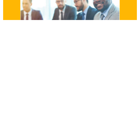
Get
Temporal
A través de Get Temporal gestionamos el proceso de
contratación, selección y reclutamiento del talento
humano, nos encargamos de la liquidación de la
nómina de toda la empresa contratante y proveemos
personal capacitado.
Conoce más